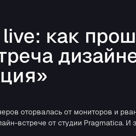
 live: как про
треча дизайн
ция»
еров оторвалась от мониторов и рва
йн-встрече от студии Pragmatica. И з