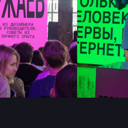
бликуем
 материал
ных сетях: