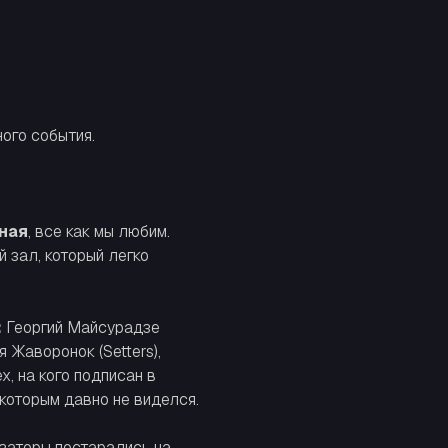
ного события.
ная
, все как мы любим.
 зал, который легко
:
Георгий Майсурадзе
 Жаворонок (Setters),
х, на кого подписан в
 которым давно не виделся.
изаторы постарались на