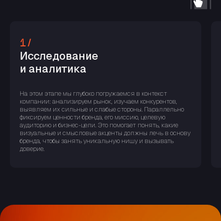
1/
TELEGRAM
TELEGRAM
Исследование
и аналитика
ASK@NOWEEKENDS.STUDIO
ASK@NOWEEKENDS.STUDIO
На этом этапе мы глубоко погружаемся в контекст
компании: анализируем рынок, изучаем конкурентов,
выявляем их сильные и слабые стороны. Параллельно
фиксируем ценности бренда, его миссию, целевую
аудиторию и бизнес-цели. Это помогает понять, какие
+7 (966) 928-43-66
+7 (966) 928-43-66
визуальные и смысловые акценты должны лечь в основу
бренда, чтобы занять уникальную нишу и вызывать
доверие.