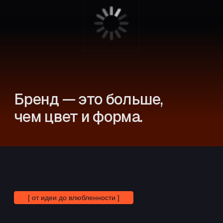
Бренд — это больше,
чем цвет и форма.
[ от идеи до влюбленности ]
Бережное отношение
ко всем ключевым
элементам бренда на пути
его успешного
формирования
001
НЕЙМИНГ И СЛОГАН
От 50 000 руб, от 5 дней
002