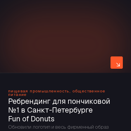
для компании Топионика
Разработали название, логотип и айдентику для
агропромышленного стартапа, фермерского
хозяйства, занимающегося выращиванием
топинамбура. Выработанная стиллистика была
релизована в упаковке товара и презентациях.
it, обеспечение безопасности
Фирменный стиль для
компании SenVision
Разработали айдентику и фирменный гайдлайн
для инвестиционного продвижения стартапа
системы защиты с технологиями искусственного
интеллекта. Внедрили стандарты в презентации