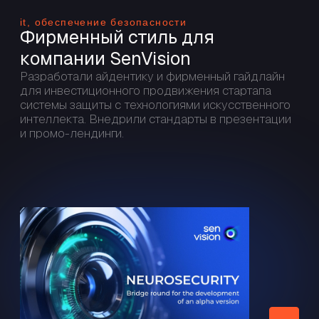
рассказать о нём миру!
Напишите нам, и мы ответим в течение дня.
Ваше имя
+7
О задаче / проекте / сроках / бюджете:
Принимаю
политику конфиденциальности
и даю
согласие на
обработку персональных данных
ОТПРАВИТЬ