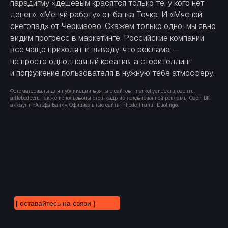
парадигму «дешёвым красятся только те, у кого нет
денег». «Меняй работу» от банка Точка. И «Мясной
снегопад» от Черкизово. Скажем только одно: мы явно
видим прогресс в маркетинге. Российские компании
все чаще приходят к выводу, что реклама —
не просто однодневный креатив, а сторителлинг
и погружение пользователя в нужную тебе атмосферу.
Фотоматериалы для публикации взяты с сайтов: market.yandex.ru, ozon.ru,
artlebedev.ru, Также использвоны cтоп-кадр из телевизионной рекламы Ozon, ВК-
аккаунт «Альфа Банк», Официальные сайты Rhode, Franui, Duolingo.